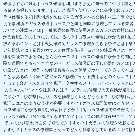
修理はすぐに対応
|
ガラス修理を利用するまえに自分で片付け
|
鍵と
る業者を探しています。
|
ガラス修理で防犯ガラスに交換
|
窓ガラス
ラス修理を依頼
|
隙間風を防止できるガラスへの交換
|
八王子市でヒ
ある事務所のガラス修理
|
ガラス戸と鍵を同時に修理してくれる業者
ぶときの注意点とは
|
一般家庭の修理に使用されるガラスの種類には
かる費用はどのようにして決まるの？
|
ガラスの修理にかかる費用は
決めるポイントとは
|
火災保険でガラスの修理ができる条件とは
|
窓
い対処法とは
|
家具のガラスの修理を依頼するときの注意点とは
|
ガ
理を保険でできるのはどんなケース？
|
ガラスの修理にかかる時間は
険が適用できるって本当なの？
|
ガラス修理店の正しい選び方とは
|
い選び方とは
|
ガラスの修理費用を火災保険でカバーできるって本当
ことはあるの？
|
家の窓ガラスの修理にかかる費用はどのくらい？
|
とは？
|
窓ガラスを自分で修理・交換するメリットとデメリットとは
ぶときのポイントや注意点とは？
|
ガラスの修理で火災保険が適用に
ですか？
|
ひび割れたガラスを修理しないとどうなる？
|
ひび割れた
修理にはどのような技術が必要ですか？
|
ガラス修理業者はどうやっ
ラス修理にかかる費用は値切れますか？
|
窓ガラス修理で料金が高く
ガラスの傷は自分で修理できますか？
|
ガラスの修理は夜中でもして
ラスのひび割れは自分で修理できますか？
|
ガラスの修理を依頼する
ますか？
|
ガラスの修理屋さんってどんな仕事をしているの？
|
信頼