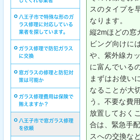
してくれる業者
スのタイプを
八王子市で特殊な形のガ
なります。
ラス修理に対応している
縦2mほどの窓
業者を探しています。
ビング向けに
ガラス修理で防犯ガラス
や、紫外線カ
に交換
に富んでいる
窓ガラスの修理と防犯対
まずはお使い
策は可能か
なることが大
ガラス修理費用は保険で
う。不要な費
賄えますか？
放置しておく
八王子市で窓ガラス修理
合は、緊急手
を依頼
スへの交換な