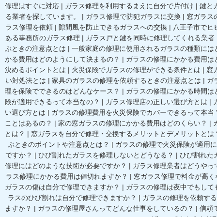
修理はすぐに対応
|
ガラス修理を利用するまえに自分で片付け
|
鍵と
る業者を探しています。
|
ガラス修理で防犯ガラスに交換
|
窓ガラス
ラス修理を依頼
|
隙間風を防止できるガラスへの交換
|
八王子市でヒ
ある事務所のガラス修理
|
ガラス戸と鍵を同時に修理してくれる業者
ぶときの注意点とは
|
一般家庭の修理に使用されるガラスの種類には
かる費用はどのようにして決まるの？
|
ガラスの修理にかかる費用は
決めるポイントとは
|
火災保険でガラスの修理ができる条件とは
|
窓
い対処法とは
|
家具のガラスの修理を依頼するときの注意点とは
|
ガ
理を保険でできるのはどんなケース？
|
ガラスの修理にかかる時間は
険が適用できるって本当なの？
|
ガラス修理店の正しい選び方とは
|
い選び方とは
|
ガラスの修理費用を火災保険でカバーできるって本当
ことはあるの？
|
家の窓ガラスの修理にかかる費用はどのくらい？
|
とは？
|
窓ガラスを自分で修理・交換するメリットとデメリットとは
ぶときのポイントや注意点とは？
|
ガラスの修理で火災保険が適用に
ですか？
|
ひび割れたガラスを修理しないとどうなる？
|
ひび割れた
修理にはどのような技術が必要ですか？
|
ガラス修理業者はどうやっ
ラス修理にかかる費用は値切れますか？
|
窓ガラス修理で料金が高く
ガラスの傷は自分で修理できますか？
|
ガラスの修理は夜中でもして
ラスのひび割れは自分で修理できますか？
|
ガラスの修理を依頼する
ますか？
|
ガラスの修理屋さんってどんな仕事をしているの？
|
信頼