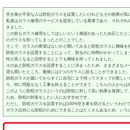
空き巣が不安な人は防犯ガラスを設置したいけれどもその効果が気
私達はガラス修理のサービスを提供している業者であり、それぞれ
きました。
この前もガラス修理をしてほしいという相談があったため応じたと
のガラスを割ってしまったとのことでした。
そこで、ガラスの希望はないかと聞いてみると防犯ガラスに興味を
防犯ガラスを設置することによって、割るのに時間がかかってしま
性が高くなると説明するととても興味を持ってくれました。
そのあと防犯ガラスを設置することに決まったため、さまざまなメ
望も聞いたところ、最後には1つのガラスに絞ることができました
防犯ガラスが届いてからすぐに自宅にまで伺ってスタッフが新しい
ろ、特に問題もなく工事を終えることができて、こちらの人からは
このように防犯ガラスというのは防犯に対して高い効果を発揮して
ため、防犯の対策をしたい人におすすめです。
ただし、防犯ガラスを設置すれば100%空き巣を防げるというわけ
ガラス以外にも防犯のためにできることはたくさんあるため、いろ