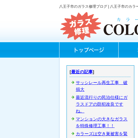
八王子市のガラス修理ブログ | 八王子市のカ
トップページ
[
最近の記事
]
サッシレール再生工事 破
損大
最近流行りの民泊仕様にガ
ラスドアの防犯改良です
ね。
マンションの大きなガラス
を特殊修理工事！！
カラーズは空き巣被害を緊