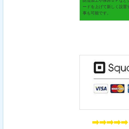
防湿加工や厚みＵＰなど
ードを上げて新しく設置
事も可能です。
➡➡➡➡➡