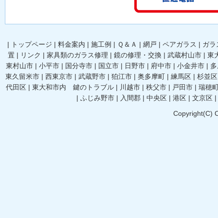
|
トップページ
|
料金案内
|
施工例
|
Ｑ＆Ａ
|
網戸
|
ペアガラス
|
ガラ
置
|
リンク
|
家具類のガラス修理
|
鏡の修理・交換
|
武蔵村山市
|
東
東村山市
|
小平市
|
国分寺市
|
国立市
|
日野市
|
府中市
|
小金井市
|
多
東久留米市
|
西東京市
|
武蔵野市
|
狛江市
|
奥多摩町
|
練馬区
|
杉並区
代田区
|
東大和市内 鍵のトラブル
|
川越市
|
秩父市
|
戸田市
|
瑞穂
|
ふじみ野市
|
入間郡
|
中央区
|
港区
|
文京区
Copyright(C) 