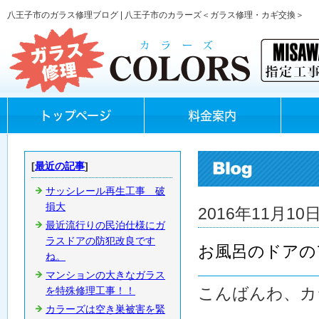
八王子市のガラス修理ブログ | 八王子市のカラーズ＜ガラス修理・カギ交換＞
トップページ
料金案内
[
最近の記事
]
サッシレール再生工事 破
損大
2016年11月10日
最近流行りの民泊仕様にガ
ラスドアの防犯改良です
お風呂のドアの
ね。
マンションの大きなガラス
こんばんわ、カ
を特殊修理工事！！
カラーズは空き巣被害を緊