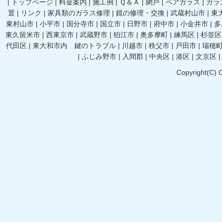
|
トップページ
|
料金案内
|
施工例
|
Ｑ＆Ａ
|
網戸
|
ペアガラス
|
ガラ
置
|
リンク
|
家具類のガラス修理
|
鏡の修理・交換
|
武蔵村山市
|
東
東村山市
|
小平市
|
国分寺市
|
国立市
|
日野市
|
府中市
|
小金井市
|
多
東久留米市
|
西東京市
|
武蔵野市
|
狛江市
|
奥多摩町
|
練馬区
|
杉並区
代田区
|
東大和市内 鍵のトラブル
|
川越市
|
秩父市
|
戸田市
|
瑞穂
|
ふじみ野市
|
入間郡
|
中央区
|
港区
|
文京区
Copyright(C) 